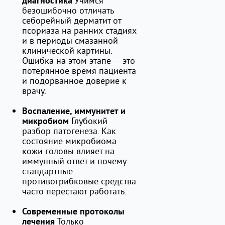
Учимся
диагностика
безошибочно отличать
себорейный дерматит от
псориаза на ранних стадиях
и в периоды смазанной
клинической картины.
Ошибка на этом этапе — это
потерянное время пациента
и подорванное доверие к
врачу.
Воспаление, иммунитет и
Глубокий
микробиом
разбор патогенеза. Как
состояние микробиома
кожи головы влияет на
иммунный ответ и почему
стандартные
противогрибковые средства
часто перестают работать.
Современные протоколы
Только
лечения