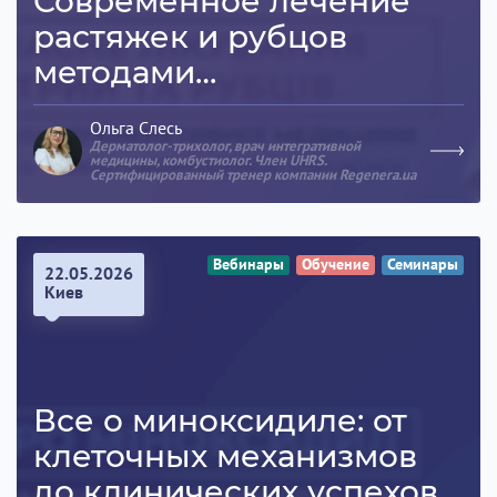
Современное лечение
растяжек и рубцов
методами
регенеративной
Ольга Слесь
медицины.
Дерматолог-трихолог, врач интегративной
медицины, комбустиолог. Член UHRS.
Сертифицированный тренер компании Regenera.ua
Вебинары
Обучение
Семинары
22.05.2026
Киев
Все о миноксидиле: от
клеточных механизмов
до клинических успехов.