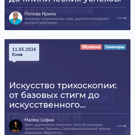
Попова Ирина
Кандидат медицинских наук, дермато-венеролог
высшей категории.
Обучение
Семинары
11.05.2026
Киев
Искусство трихоскопии:
от базовых стигм до
искусственного
интеллекта.
Малеш София
Врач-дерматолог, трихолог. Член Ассоциации
трихологов Украины. Сертифицированный тренер
компании «Regenera».