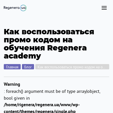
Как воспользоваться
промо кодом на
обучения Regenera
academy
Главная
Блог
Как воспользоваться промо кодом на обучения Regenera academy
Warning
: foreach() argument must be of type array|object,
bool given in
/home/rigenera/regenera.ua/www/wp-
content/themes/regenera/single.php