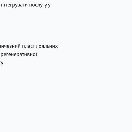
інтегрувати послугу у
еличезний пласт лояльних
и регенеративної
у.