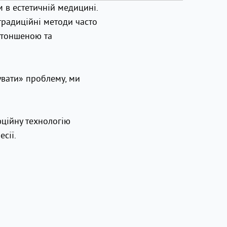
м в естетичній медицині.
 традиційні методи часто
 стоншеною та
увати» проблему, ми
юційну технологію
сії.