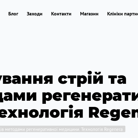
Блог
Заходи
Контакти
Магазин
Клініки партн
вання стрій та
дами регенерат
ехнологія Rege
бців методами регенеративної медицини. Технологія Regenera