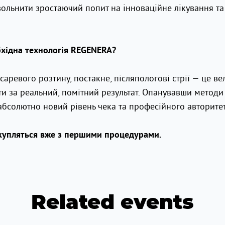
ольнити зростаючий попит на інноваційне лікування та 
бхідна технологія REGENERA?
есаревого розтину, постакне, післяпологові стрії — це в
тити за реальний, помітний результат. Опанувавши метод
абсолютно новий рівень чека та професійного авторитет
 окупляться вже з першими процедурами.
Related events