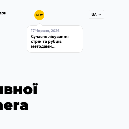
ери
UA
NEW
RU
17 Червня, 2026
Сучасне лікування
стрій та рубців
методами
регенеративної
медицини. Технологія
Regenera
ивної
nera