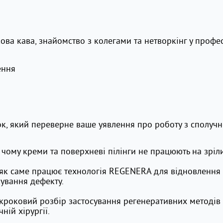
кова кава, знайомство з колегами та нетворкінг у проф
ення
к, який переверне ваше уявлення про роботу з сполуч
чому креми та поверхневі пілінги не працюють на зріли
як саме працює технологія REGENERA для відновлення 
кування дефекту.
роковий розбір застосування регенеративних методів у
ній хірургії.