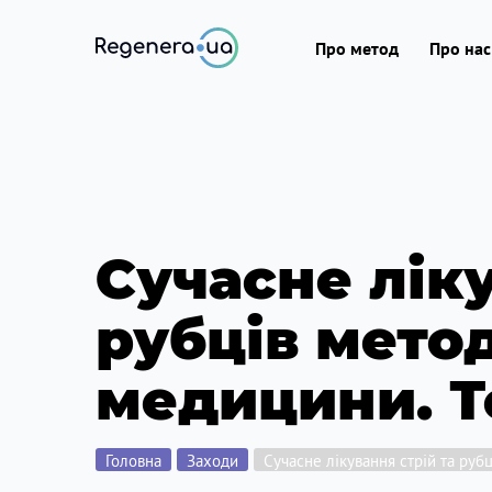
Про метод
Про нас
Сучасне ліку
рубців мето
медицини. Т
Головна
Заходи
Сучасне лікування стрій та ру