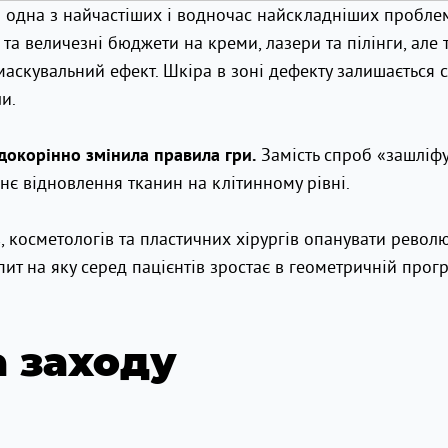
 — одна з найчастіших і водночас найскладніших пробле
та величезні бюджети на креми, лазери та пілінги, але
маскувальний ефект. Шкіра в зоні дефекту залишається
и.
Замість спроб «зашліф
докорінно змінила правила гри.
є відновлення тканин на клітинному рівні.
 косметологів та пластичних хірургів опанувати револ
ит на яку серед пацієнтів зростає в геометричній прогре
 заходу