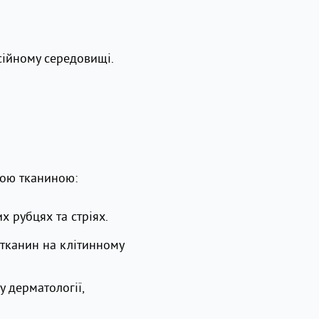
есійному середовищі.
ною тканиною:
х рубцях та стріях.
тканин на клітинному
 дерматології,