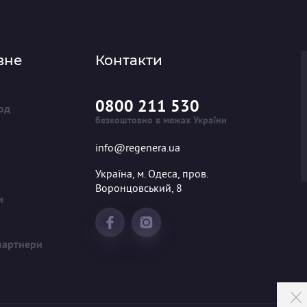
вне
Контакти
0800 211 530
од
безкоштовно в межах України
info@regenera.ua
Україна, м. Одеса, пров.
Воронцовський, 8
и
 партнери