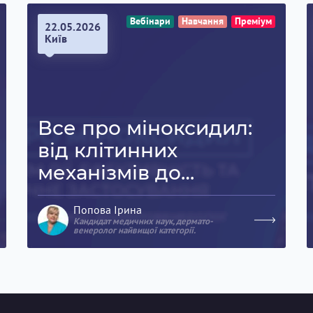
Хронічні
Вебінари
Навчання
Преміум
22.05.2026
Київ
Все про міноксидил:
від клітинних
механізмів до
клінічних успіхів
Попова Ірина
Кандидат медичних наук, дермато-
венеролог найвищої категорії.